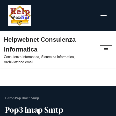
Helpwebnet Consulenza
Vai
Informatica
al
contenuto
Consulenza informatica, Sicurezza informatica,
Archiviazione email
Home
›
Pop3 Imap Smtp
Pop3 Imap Smtp