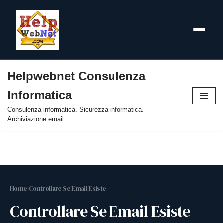
Helpwebnet Consulenza
Vai
Informatica
al
contenuto
Consulenza informatica, Sicurezza informatica,
Archiviazione email
Home
›
Controllare Se Email Esiste
Controllare Se Email Esiste