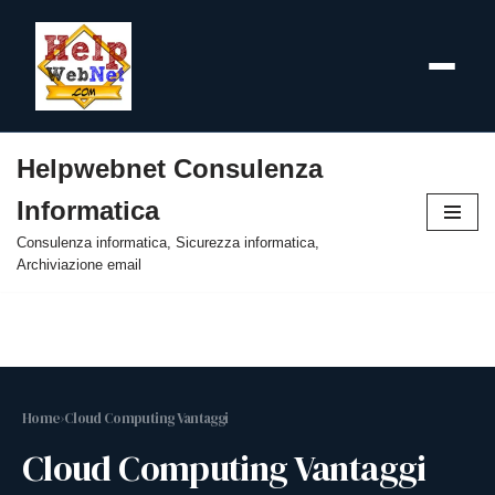
Helpwebnet Consulenza
Vai
Informatica
al
contenuto
Consulenza informatica, Sicurezza informatica,
Archiviazione email
Home
›
Cloud Computing Vantaggi
Cloud Computing Vantaggi