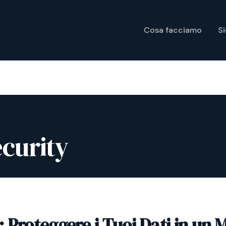
Cosa facciamo
S
ecurity
 Proteggere i Tuoi Dati in un 