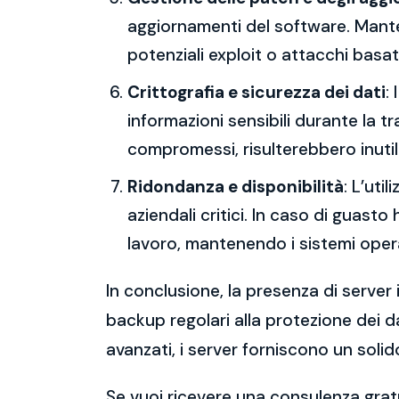
aggiornamenti del software. Mantene
potenziali exploit o attacchi basati
Crittografia e sicurezza dei dati
:
informazioni sensibili durante la 
compromessi, risulterebbero inutili
Ridondanza e disponibilità
: L’uti
aziendali critici. In caso di guast
lavoro, mantenendo i sistemi operat
In conclusione, la presenza di server 
backup regolari alla protezione dei da
avanzati, i server forniscono un solid
Se vuoi ricevere una consulenza gratu