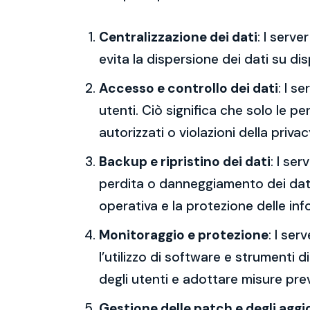
Centralizzazione dei dati
: I serv
evita la dispersione dei dati su dis
Accesso e controllo dei dati
: I s
utenti. Ciò significa che solo le p
autorizzati o violazioni della privac
Backup e ripristino dei dati
: I se
perdita o danneggiamento dei dati,
operativa e la protezione delle inf
Monitoraggio e protezione
: I ser
l’utilizzo di software e strumenti d
degli utenti e adottare misure preve
Gestione delle patch e degli agg