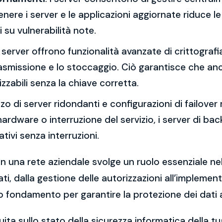
re i server e le applicazioni aggiornate riduce le 
 su vulnerabilità note.
 I server offrono funzionalità avanzate di crittograf
trasmissione e lo stoccaggio. Ciò garantisce che an
zzabili senza la chiave corretta.
lizzo di server ridondanti e configurazioni di failover 
o hardware o interruzione del servizio, i server di 
ivi senza interruzioni.
in una rete aziendale svolge un ruolo essenziale nell
ti, dalla gestione delle autorizzazioni all’implemen
o fondamento per garantire la protezione dei dati az
ita sullo stato della sicurezza informatica della 