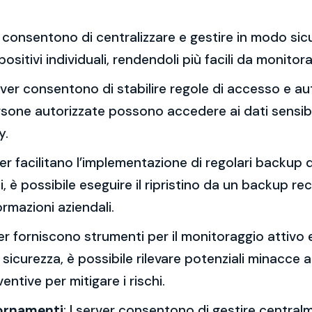
er consentono di centralizzare e gestire in modo sicu
positivi individuali, rendendoli più facili da monito
erver consentono di stabilire regole di accesso e aut
ersone autorizzate possono accedere ai dati sensibil
y.
rver facilitano l’implementazione di regolari backup de
 è possibile eseguire il ripristino da un backup re
ormazioni aziendali.
ver forniscono strumenti per il monitoraggio attivo 
i sicurezza, è possibile rilevare potenziali minacce a
ntive per mitigare i rischi.
iornamenti
: I server consentono di gestire centralm