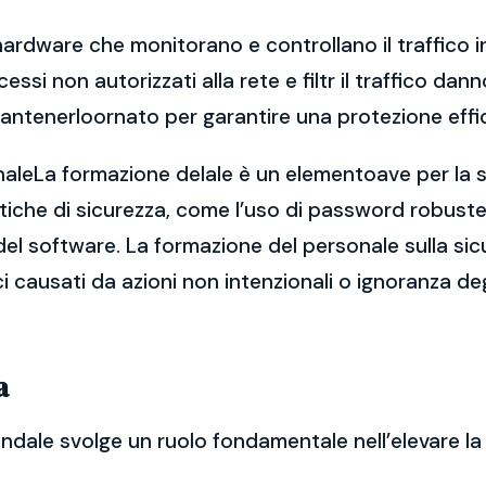
hardware che monitorano e controllano il traffico in
ccessi non autorizzati alla rete e filtr il traffico 
antenerloornato per garantire una protezione effi
naleLa formazione delale è un elementoave per la si
che di sicurezza, come l’uso di password robuste, 
el software. La formazione del personale sulla sic
ici causati da azioni non intenzionali o ignoranza deg
a
endale svolge un ruolo fondamentale nell’elevare la 