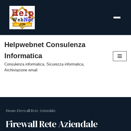
Helpwebnet Consulenza
Vai
Informatica
al
contenuto
Consulenza informatica, Sicurezza informatica,
Archiviazione email
Home
›
Firewall Rete Aziendale
Firewall Rete Aziendale