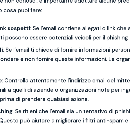
 che non conosci, è importante adottare alcune prec
o cosa puoi fare:
ink sospetti
: Se l’email contiene allegati o link ch
esti possono essere potenziali veicoli per il phishing
li
: Se l’email ti chiede di fornire informazioni per
spondere e non fornire queste informazioni. Le orga
e
: Controlla attentamente l’indirizzo email del mitt
mili a quelli di aziende o organizzazioni note per ing
 prima di prendere qualsiasi azione.
shing
: Se ritieni che l’email sia un tentativo di phi
Questo può aiutare a migliorare i filtri anti-spam e