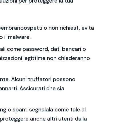
auzioni per proteggere la tua
e sembranoospetti o non richiest, evita
 o il malware.
sonali come password, dati bancari o
nizzazioni legittime non chiederanno
ente. Alcuni truffatori possono
annarti. Assicurati che sia
shing o spam, segnalala come tale al
 proteggere anche altri utenti dalla