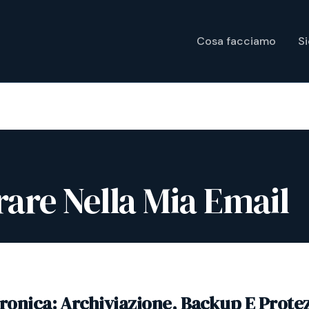
Cosa facciamo
S
are Nella Mia Email
tronica: Archiviazione, Backup E Prote