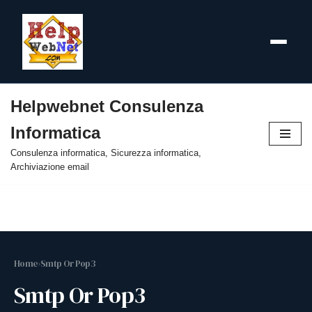
Helpwebnet Consulenza
Vai
Informatica
al
contenuto
Consulenza informatica, Sicurezza informatica,
Archiviazione email
Home
›
Smtp Or Pop3
Smtp Or Pop3