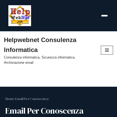
Helpwebnet Consulenza
Vai
Informatica
al
contenuto
Consulenza informatica, Sicurezza informatica,
Archiviazione email
Home
›
Email Per Conoscenza
Email Per Conoscenza