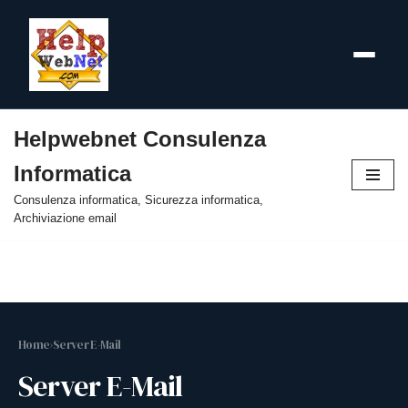
Helpwebnet Consulenza
Vai
Informatica
al
contenuto
Consulenza informatica, Sicurezza informatica,
Archiviazione email
Home
›
Server E-Mail
Server E-Mail