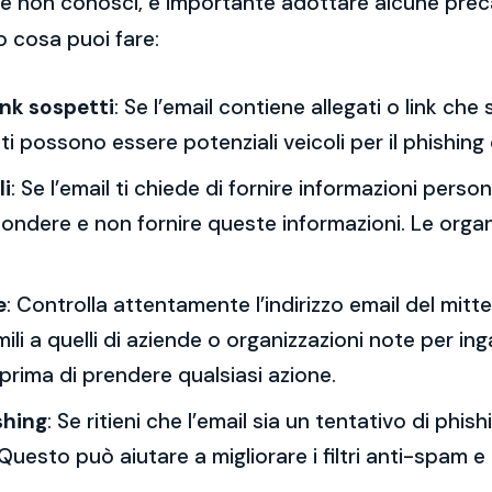
 che non conosci, è importante adottare alcune prec
o cosa puoi fare:
ink sospetti
: Se l’email contiene allegati o link ch
esti possono essere potenziali veicoli per il phishing
li
: Se l’email ti chiede di fornire informazioni per
spondere e non fornire queste informazioni. Le orga
e
: Controlla attentamente l’indirizzo email del mitt
mili a quelli di aziende o organizzazioni note per ing
 prima di prendere qualsiasi azione.
shing
: Se ritieni che l’email sia un tentativo di phi
Questo può aiutare a migliorare i filtri anti-spam e