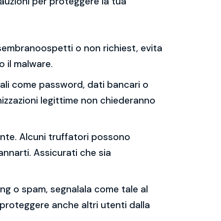
auzioni per proteggere la tua
e sembranoospetti o non richiest, evita
 o il malware.
sonali come password, dati bancari o
nizzazioni legittime non chiederanno
ente. Alcuni truffatori possono
annarti. Assicurati che sia
shing o spam, segnalala come tale al
 proteggere anche altri utenti dalla