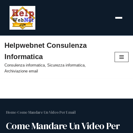
Helpwebnet Consulenza
Vai
Informatica
al
contenuto
Consulenza informatica, Sicurezza informatica,
Archiviazione email
Home
›
Come Mandare Un Video Per Email
Come Mandare Un Video Per