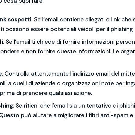
o cosa puoi fare:
ink sospetti
: Se l’email contiene allegati o link ch
esti possono essere potenziali veicoli per il phishing
li
: Se l’email ti chiede di fornire informazioni per
spondere e non fornire queste informazioni. Le orga
e
: Controlla attentamente l’indirizzo email del mitt
mili a quelli di aziende o organizzazioni note per ing
 prima di prendere qualsiasi azione.
shing
: Se ritieni che l’email sia un tentativo di phi
Questo può aiutare a migliorare i filtri anti-spam e