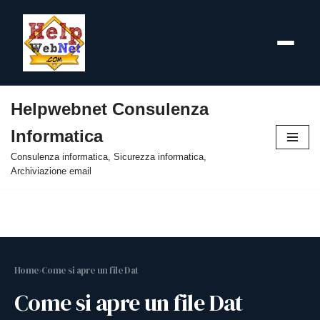
Helpwebnet Consulenza
Vai
Informatica
al
contenuto
Consulenza informatica, Sicurezza informatica,
Archiviazione email
Home
›
Come si apre un file Dat
Come si apre un file Dat