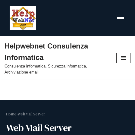
Helpwebnet Consulenza
Vai
Informatica
al
contenuto
Consulenza informatica, Sicurezza informatica,
Archiviazione email
Home
›
Web Mail Server
Web Mail Server