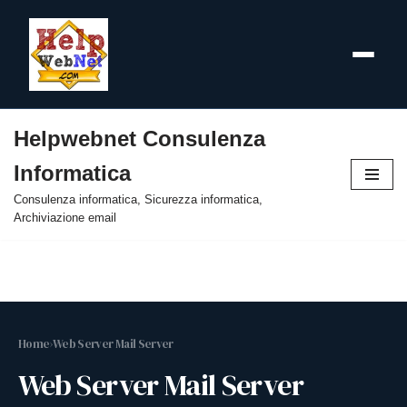
Helpwebnet Consulenza
Vai
Informatica
al
contenuto
Consulenza informatica, Sicurezza informatica,
Archiviazione email
Home
›
Web Server Mail Server
Web Server Mail Server