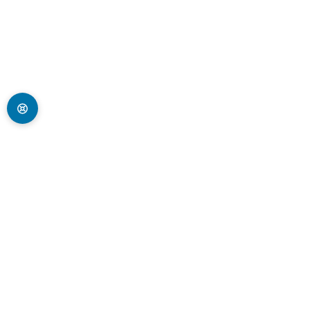
Helpwebnet
Consulenza informatica e sicurezza IT per PMI.