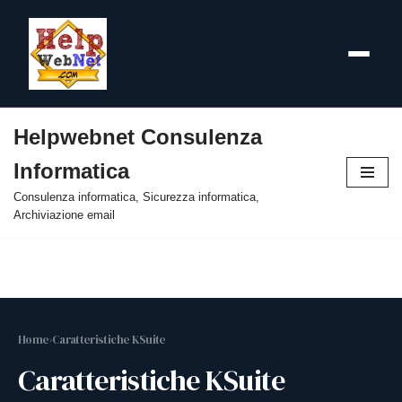
Helpwebnet Consulenza
Vai
Informatica
al
contenuto
Consulenza informatica, Sicurezza informatica,
Archiviazione email
Home
›
Caratteristiche KSuite
Caratteristiche KSuite