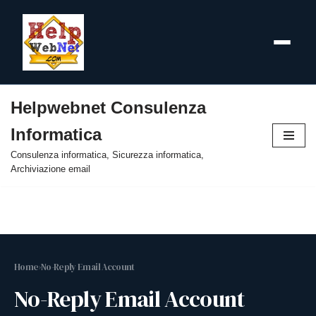
Helpwebnet Consulenza
Vai
Informatica
al
contenuto
Consulenza informatica, Sicurezza informatica,
Archiviazione email
Home
›
No-Reply Email Account
No-Reply Email Account