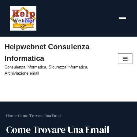
Helpwebnet Consulenza
Vai
Informatica
al
contenuto
Consulenza informatica, Sicurezza informatica,
Archiviazione email
Home
›
Come Trovare Una Email
Come Trovare Una Email