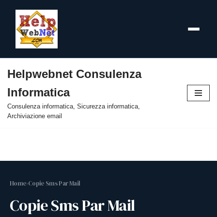
Helpwebnet Consulenza
Vai
Informatica
al
contenuto
Consulenza informatica, Sicurezza informatica,
Archiviazione email
Home
›
Copie Sms Par Mail
Copie Sms Par Mail