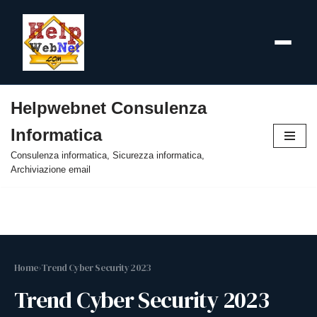
Helpwebnet Consulenza
Vai
Informatica
al
contenuto
Consulenza informatica, Sicurezza informatica,
Archiviazione email
Home
›
Trend Cyber Security 2023
Trend Cyber Security 2023