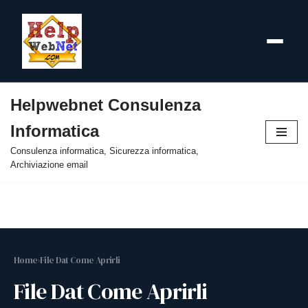
Helpwebnet Consulenza
Vai
Informatica
al
contenuto
Consulenza informatica, Sicurezza informatica,
Archiviazione email
Home
›
File Dat Come Aprirli
File Dat Come Aprirli