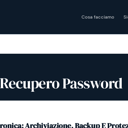
Cosa facciamo
S
 Recupero Password
tronica: Archiviazione, Backup E Prote