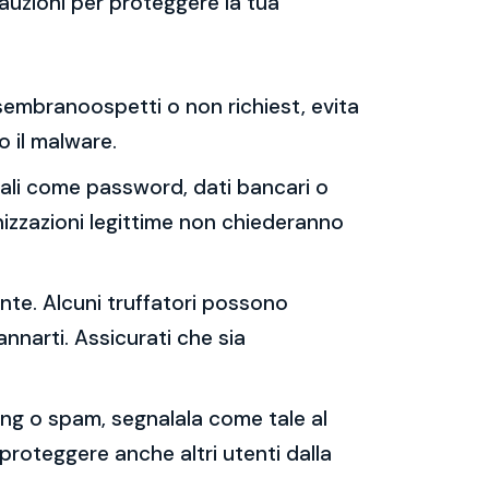
auzioni per proteggere la tua
e sembranoospetti o non richiest, evita
 o il malware.
sonali come password, dati bancari o
nizzazioni legittime non chiederanno
ente. Alcuni truffatori possono
annarti. Assicurati che sia
shing o spam, segnalala come tale al
 proteggere anche altri utenti dalla