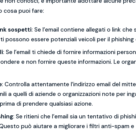
 che non conosci, è importante adottare alcune prec
o cosa puoi fare:
ink sospetti
: Se l’email contiene allegati o link ch
esti possono essere potenziali veicoli per il phishing
li
: Se l’email ti chiede di fornire informazioni per
spondere e non fornire queste informazioni. Le orga
e
: Controlla attentamente l’indirizzo email del mitt
mili a quelli di aziende o organizzazioni note per ing
 prima di prendere qualsiasi azione.
shing
: Se ritieni che l’email sia un tentativo di phi
Questo può aiutare a migliorare i filtri anti-spam e