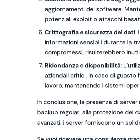
aggiornamenti del software. Mantene
potenziali exploit o attacchi basati
Crittografia e sicurezza dei dati
:
informazioni sensibili durante la 
compromessi, risulterebbero inutili
Ridondanza e disponibilità
: L’uti
aziendali critici. In caso di guast
lavoro, mantenendo i sistemi operat
In conclusione, la presenza di server 
backup regolari alla protezione dei da
avanzati, i server forniscono un solid
Se vuoi ricevere una consulenza gratu