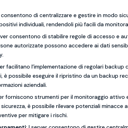
er consentono di centralizzare e gestire in modo sicu
positivi individuali, rendendoli più facili da monito
erver consentono di stabilire regole di accesso e aut
ersone autorizzate possono accedere ai dati sensibil
y.
rver facilitano l’implementazione di regolari backup de
 è possibile eseguire il ripristino da un backup re
ormazioni aziendali.
ver forniscono strumenti per il monitoraggio attivo 
i sicurezza, è possibile rilevare potenziali minacce a
ntive per mitigare i rischi.
iornamenti
: I server consentono di gestire centralm