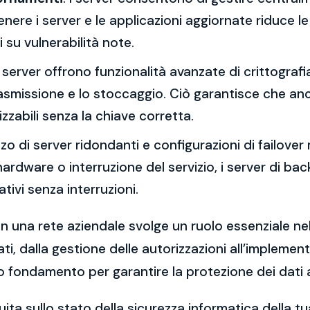
re i server e le applicazioni aggiornate riduce le 
 su vulnerabilità note.
 I server offrono funzionalità avanzate di crittograf
trasmissione e lo stoccaggio. Ciò garantisce che an
zzabili senza la chiave corretta.
lizzo di server ridondanti e configurazioni di failover 
o hardware o interruzione del servizio, i server di 
ivi senza interruzioni.
in una rete aziendale svolge un ruolo essenziale nell
ti, dalla gestione delle autorizzazioni all’implemen
o fondamento per garantire la protezione dei dati az
ita sullo stato della sicurezza informatica della 