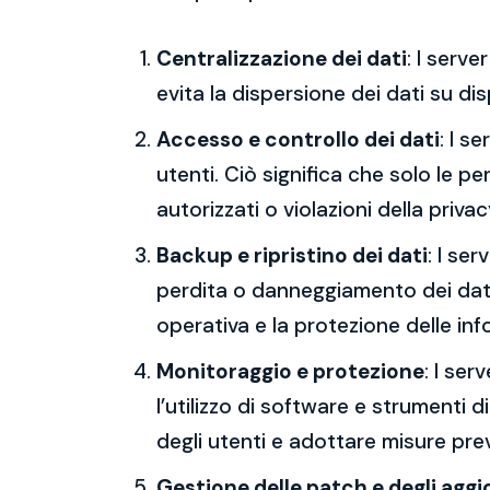
Centralizzazione dei dati
: I serv
evita la dispersione dei dati su dis
Accesso e controllo dei dati
: I s
utenti. Ciò significa che solo le p
autorizzati o violazioni della privac
Backup e ripristino dei dati
: I se
perdita o danneggiamento dei dati,
operativa e la protezione delle inf
Monitoraggio e protezione
: I ser
l’utilizzo di software e strumenti d
degli utenti e adottare misure preve
Gestione delle patch e degli agg