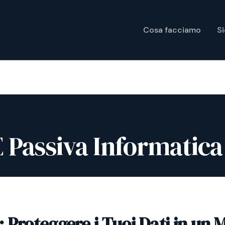
Cosa facciamo
S
E Passiva Informatica
 Proteggere i Tuoi Dati in un 