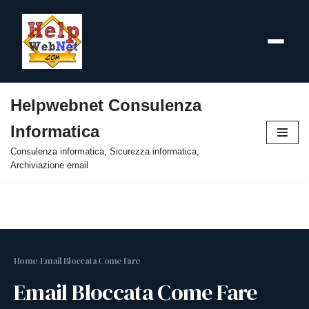
Helpwebnet Consulenza
Vai
Informatica
al
contenuto
Consulenza informatica, Sicurezza informatica,
Archiviazione email
Home
›
Email Bloccata Come Fare
Email Bloccata Come Fare