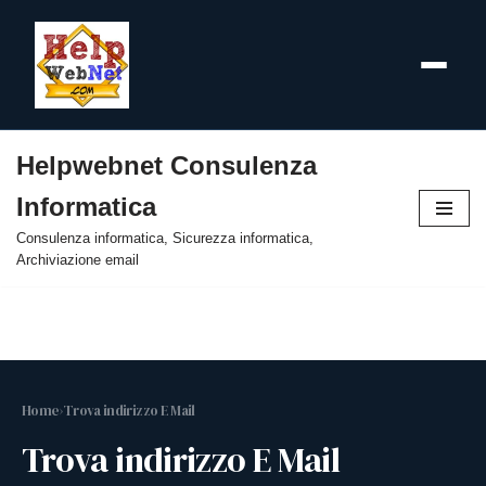
Helpwebnet Consulenza
Vai
Informatica
al
contenuto
Consulenza informatica, Sicurezza informatica,
Archiviazione email
Home
›
Trova indirizzo E Mail
Trova indirizzo E Mail