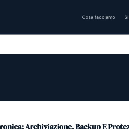
Cosa facciamo
S
tronica: Archiviazione, Backup E Prote