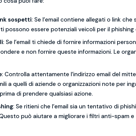
o cosa puoi fare:
ink sospetti
: Se l’email contiene allegati o link ch
esti possono essere potenziali veicoli per il phishing
li
: Se l’email ti chiede di fornire informazioni per
spondere e non fornire queste informazioni. Le orga
e
: Controlla attentamente l’indirizzo email del mitt
mili a quelli di aziende o organizzazioni note per ing
 prima di prendere qualsiasi azione.
shing
: Se ritieni che l’email sia un tentativo di phi
Questo può aiutare a migliorare i filtri anti-spam e