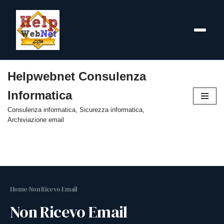
Helpwebnet Consulenza
Vai
Informatica
al
contenuto
Consulenza informatica, Sicurezza informatica,
Archiviazione email
Home
›
Non Ricevo Email
Non Ricevo Email