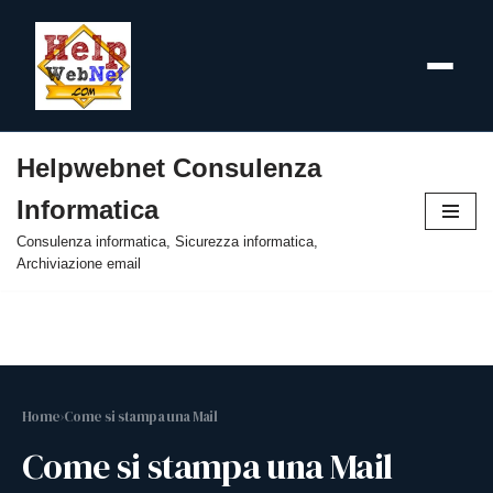
Helpwebnet Consulenza
Vai
Informatica
al
contenuto
Consulenza informatica, Sicurezza informatica,
Archiviazione email
Home
›
Come si stampa una Mail
Come si stampa una Mail