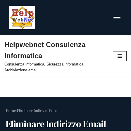
Helpwebnet Consulenza
Vai
Informatica
al
contenuto
Consulenza informatica, Sicurezza informatica,
Archiviazione email
Home
›
Eliminare Indirizzo Email
Eliminare Indirizzo Email