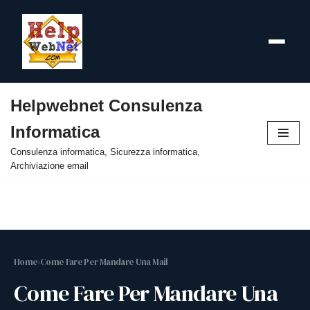
Helpwebnet Consulenza
Vai
Informatica
al
contenuto
Consulenza informatica, Sicurezza informatica,
Archiviazione email
Home
›
Come Fare Per Mandare Una Mail
Come Fare Per Mandare Una