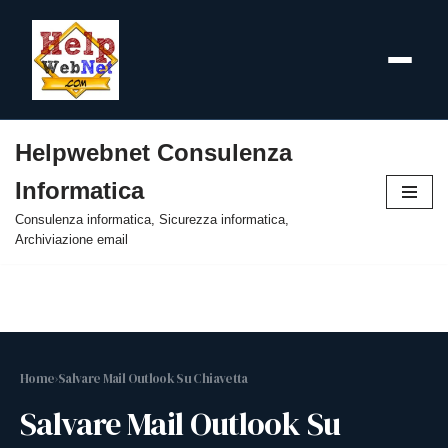
Helpwebnet Consulenza
Vai
Informatica
al
contenuto
Consulenza informatica, Sicurezza informatica,
Archiviazione email
Home
›
Salvare Mail Outlook Su Chiavetta
Salvare Mail Outlook Su