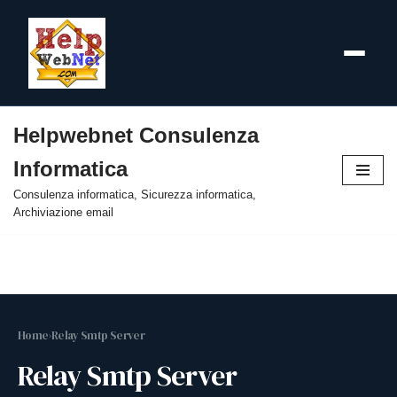
Helpwebnet Consulenza
Vai
Informatica
al
contenuto
Consulenza informatica, Sicurezza informatica,
Archiviazione email
Home
›
Relay Smtp Server
Relay Smtp Server