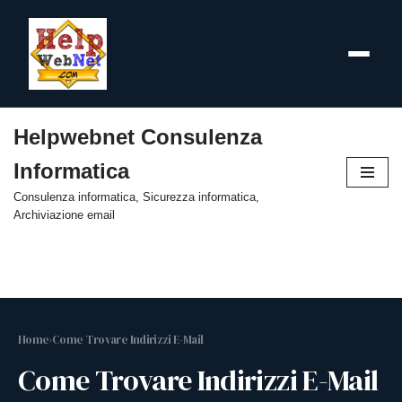
Helpwebnet Consulenza
Vai
Informatica
al
contenuto
Consulenza informatica, Sicurezza informatica,
Archiviazione email
Home
›
Come Trovare Indirizzi E-Mail
Come Trovare Indirizzi E-Mail