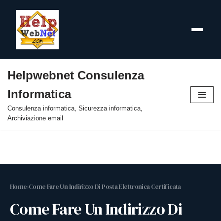
Helpwebnet Consulenza
Vai
Informatica
al
contenuto
Consulenza informatica, Sicurezza informatica,
Archiviazione email
Home
›
Come Fare Un Indirizzo Di Posta Elettronica Certificata
Come Fare Un Indirizzo Di