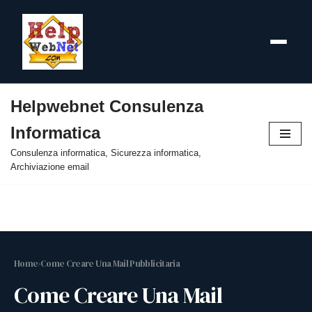
Helpwebnet Consulenza
Vai
Informatica
al
contenuto
Consulenza informatica, Sicurezza informatica,
Archiviazione email
Home
›
Come Creare Una Mail Pubblicitaria
Come Creare Una Mail