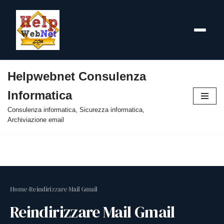
Helpwebnet Consulenza
Vai
Informatica
al
contenuto
Consulenza informatica, Sicurezza informatica,
Archiviazione email
Home
›
Reindirizzare Mail Gmail
Reindirizzare Mail Gmail