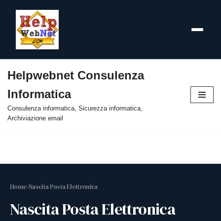
Helpwebnet Consulenza
Vai
Informatica
al
contenuto
Consulenza informatica, Sicurezza informatica,
Archiviazione email
Home
›
Nascita Posta Elettronica
Nascita Posta Elettronica