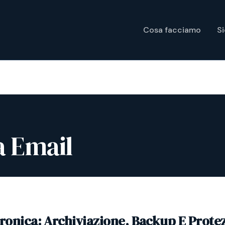
Cosa facciamo
S
a Email
tronica: Archiviazione, Backup E Prote