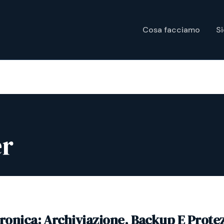
Cosa facciamo
S
er
tronica: Archiviazione, Backup E Prote