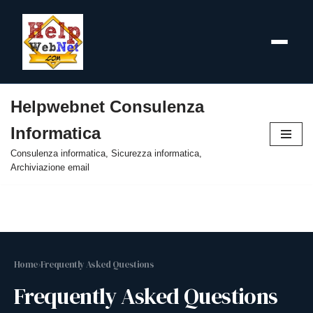
Helpwebnet Consulenza
Vai
Informatica
al
contenuto
Consulenza informatica, Sicurezza informatica,
Archiviazione email
Home
›
Frequently Asked Questions
Frequently Asked Questions