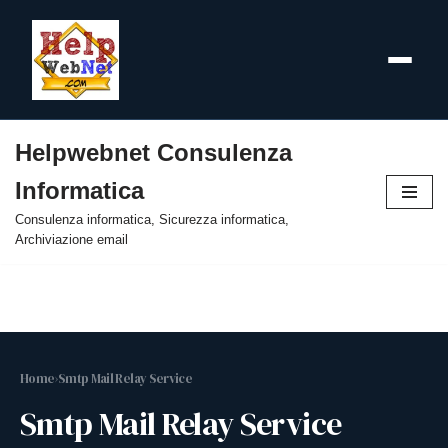
Helpwebnet Consulenza
Vai
Informatica
al
contenuto
Consulenza informatica, Sicurezza informatica,
Archiviazione email
Home
›
Smtp Mail Relay Service
Smtp Mail Relay Service