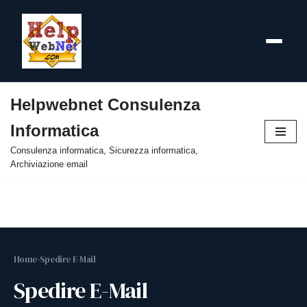
Helpwebnet Consulenza
Vai
Informatica
al
contenuto
Consulenza informatica, Sicurezza informatica,
Archiviazione email
Home
›
Spedire E-Mail
Spedire E-Mail