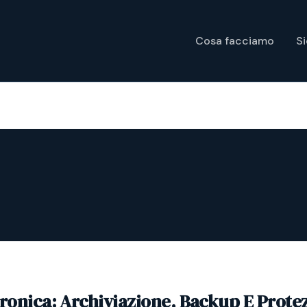
Cosa facciamo
S
tronica: Archiviazione, Backup E Prote