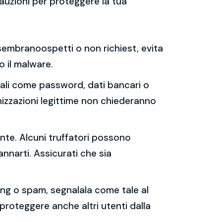
auzioni per proteggere la tua
e sembranoospetti o non richiest, evita
 o il malware.
sonali come password, dati bancari o
nizzazioni legittime non chiederanno
ente. Alcuni truffatori possono
annarti. Assicurati che sia
shing o spam, segnalala come tale al
 proteggere anche altri utenti dalla