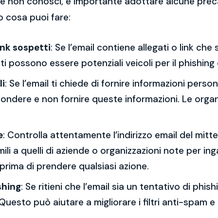
 che non conosci, è importante adottare alcune prec
o cosa puoi fare:
ink sospetti
: Se l’email contiene allegati o link ch
esti possono essere potenziali veicoli per il phishing
li
: Se l’email ti chiede di fornire informazioni per
spondere e non fornire queste informazioni. Le orga
e
: Controlla attentamente l’indirizzo email del mitt
mili a quelli di aziende o organizzazioni note per ing
 prima di prendere qualsiasi azione.
shing
: Se ritieni che l’email sia un tentativo di phi
Questo può aiutare a migliorare i filtri anti-spam e