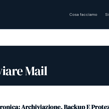
Cosa facciamo
S
iare Mail
tronica: Archiviazione, Backup E Prote