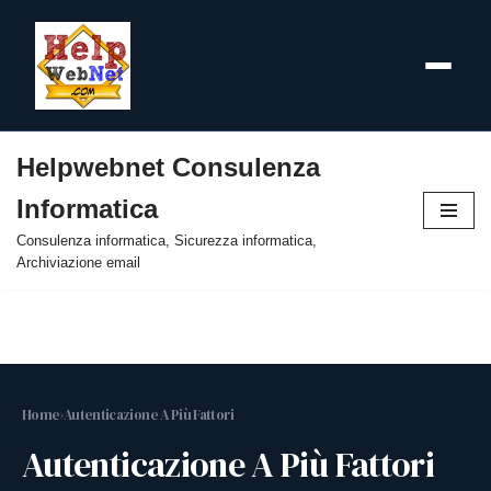
Helpwebnet Consulenza
Vai
Informatica
al
contenuto
Consulenza informatica, Sicurezza informatica,
Archiviazione email
Home
›
Autenticazione A Più Fattori
Autenticazione A Più Fattori