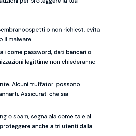
auzioni per proteggere la tua
e sembranoospetti o non richiest, evita
 o il malware.
sonali come password, dati bancari o
nizzazioni legittime non chiederanno
ente. Alcuni truffatori possono
annarti. Assicurati che sia
shing o spam, segnalala come tale al
 proteggere anche altri utenti dalla