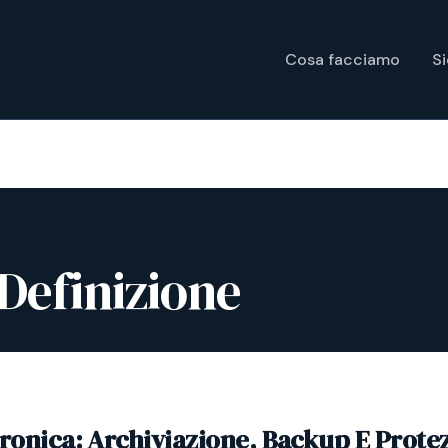
Cosa facciamo
S
 Definizione
tronica: Archiviazione, Backup E Prote