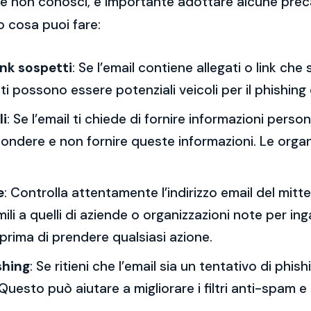
 che non conosci, è importante adottare alcune prec
o cosa puoi fare:
ink sospetti
: Se l’email contiene allegati o link ch
esti possono essere potenziali veicoli per il phishing
li
: Se l’email ti chiede di fornire informazioni per
spondere e non fornire queste informazioni. Le orga
e
: Controlla attentamente l’indirizzo email del mitt
mili a quelli di aziende o organizzazioni note per ing
 prima di prendere qualsiasi azione.
shing
: Se ritieni che l’email sia un tentativo di phi
Questo può aiutare a migliorare i filtri anti-spam e