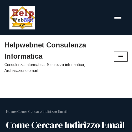
Helpwebnet Consulenza
Vai
Informatica
al
contenuto
Consulenza informatica, Sicurezza informatica,
Archiviazione email
Home
›
Come Cercare Indirizzo Email
Come Cercare Indirizzo Email