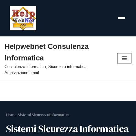
Helpwebnet Consulenza
Vai
Informatica
al
contenuto
Consulenza informatica, Sicurezza informatica,
Archiviazione email
Home
›
Sistemi Sicurezza Informatica
Sistemi Sicurezza Informatica