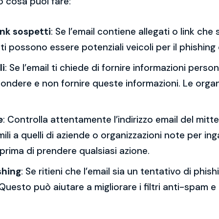
o cosa puoi fare:
ink sospetti
: Se l’email contiene allegati o link ch
esti possono essere potenziali veicoli per il phishing
li
: Se l’email ti chiede di fornire informazioni per
spondere e non fornire queste informazioni. Le orga
e
: Controlla attentamente l’indirizzo email del mitt
mili a quelli di aziende o organizzazioni note per ing
 prima di prendere qualsiasi azione.
shing
: Se ritieni che l’email sia un tentativo di phi
Questo può aiutare a migliorare i filtri anti-spam e