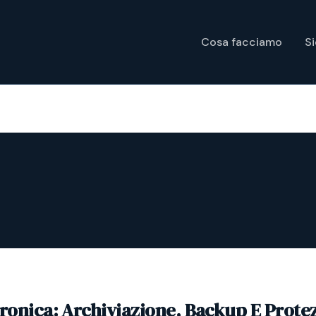
Cosa facciamo
S
tronica: Archiviazione, Backup E Prote