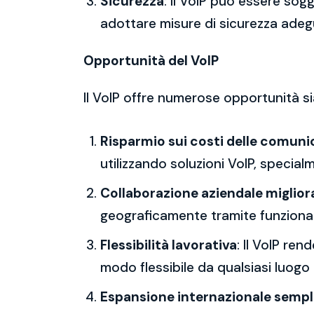
Sicurezza
: Il VoIP può essere sog
adottare misure di sicurezza adeg
Opportunità del VoIP
Il VoIP offre numerose opportunità sia
Risparmio sui costi delle comuni
utilizzando soluzioni VoIP, specialm
Collaborazione aziendale miglior
geograficamente tramite funzional
Flessibilità lavorativa
: Il VoIP re
modo flessibile da qualsiasi luogo
Espansione internazionale sempl