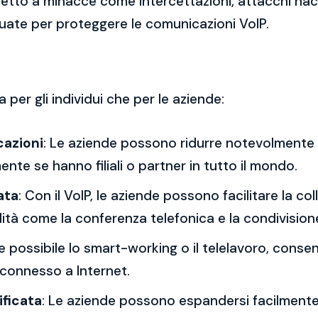
getto a minacce come intercettazioni, attacchi hac
uate per proteggere le comunicazioni VoIP.
 per gli individui che per le aziende:
cazioni
: Le aziende possono ridurre notevolmente i
ente se hanno filiali o partner in tutto il mondo.
ata
: Con il VoIP, le aziende possono facilitare la co
ità come la conferenza telefonica e la condivision
nde possibile lo smart-working o il telelavoro, conse
 connesso a Internet.
ificata
: Le aziende possono espandersi facilmente a