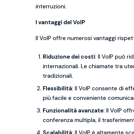
interruzioni.
I vantaggi del VoIP
Il VoIP offre numerosi vantaggi rispet
Riduzione dei costi
: Il VoIP può r
internazionali. Le chiamate tra ut
tradizionali.
Flessibilità
: Il VoIP consente di 
più facile e conveniente comunica
Funzionalità avanzate
: Il VoIP o
conferenza multipla, il trasferimen
Scalabilità
: Il VoIP è altamente s