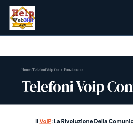
Vai
al
contenuto
Home
›
Telefoni Voip Come Funzionano
Telefoni Voip Co
Il
VoIP
: La Rivoluzione Della Comuni